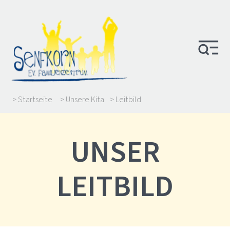
> Startseite
> Unsere Kita
> Leitbild
UNSER
LEITBILD